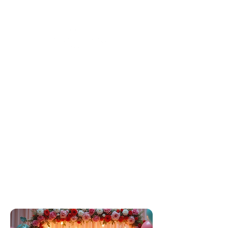
Prepared For
Client name
LISE WATIER
FOUNDATION - GALA
EVENING
16-04-2026
By
SoLarge Photobooth
Contact
info@solargephotobooth.co
m