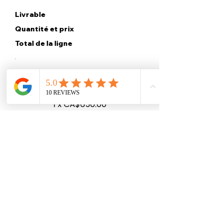
Livrable
Quantité et prix
Total de la ligne
Picture Perfect Party Package
(2)
1 x CA$650.00
CA$650.00
📦 Picture Perfect 2 — $650
(Prints + Props | iPad Photo
Booth)
Includes:
Includes:
✔️ iPad Photo Booth Setup