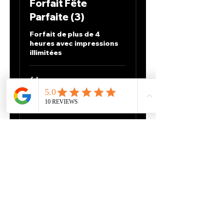
Forfait Fête
Parfaite (3)
Forfait de plus de 4
heures avec impressions
illimitées
6 h
850 dollars
850 $
canadiens
Envoyer une demande