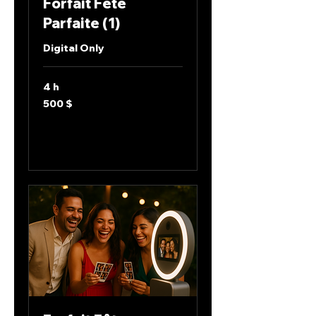
Forfait Fête
Parfaite (1)
Digital Only
4 h
500 dollars
500 $
canadiens
Envoyer une demande