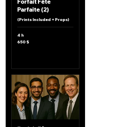
Forfait Fête
Parfaite (2)
(Prints Included + Props)
4 h
650 dollars
650 $
canadiens
Envoyer une demande